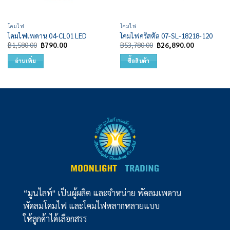
โคมไฟ
โคมไฟ
โคมไฟเพดาน 04-CL01 LED
โคมไฟคริสตัล 07-SL-18218-120
Original
Current
Original
Current
฿
1,580.00
฿
790.00
฿
53,780.00
฿
26,890.00
price
price
price
price
was:
is:
was:
is:
อ่านเพิ่ม
ซื้อสินค้า
฿1,580.00.
฿790.00.
฿53,780.00.
฿26,890.00.
“มูนไลท์" เป็นผู้ผลิต และจำหน่าย พัดลมเพดาน
พัดลมโคมไฟ และโคมไฟหลากหลายแบบ
ให้ลูกค้าได้เลือกสรร