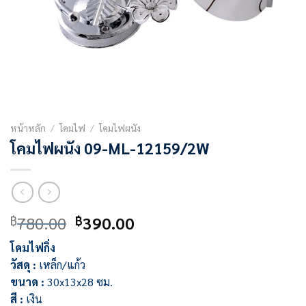
หน้าหลัก
/
โคมไฟ
/
โคมไฟผนัง
โคมไฟผนัง 09-ML-12159/2W
Original
Current
780.00
390.00
฿
฿
price
price
โคมไฟกิ่ง
was:
is:
วัสดุ :
เหล็ก/แก้ว
฿780.00.
฿390.00.
ขนาด :
30x13x28 ซม.
สี :
เงิน