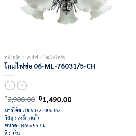
หน้าหลัก
/
โคมไฟ
/
โคมไฟไฟช่อ
โคมไฟช่อ 06-ML-76031/5-CH
Original
Current
2,980.00
1,490.00
฿
฿
price
price
บาร์โค้ด :
8858721806362
was:
is:
วัสดุ :
เหล็ก+แก้ว
฿2,980.00.
฿1,490.00.
ขนาด :
Ø65×55 ซม.
สี :
เงิน