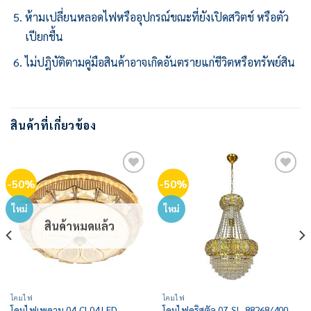
ห้ามเปลี่ยนหลอดไฟหรืออุปกรณ์ขณะที่ยังเปิดสวิตช์ หรือตัว
เปียกชื้น
ไม่ปฎิบัติตามคู่มือสินค้าอาจเกิดอันตรายแก่ชีวิตหรือทรัพย์สิน
สินค้าที่เกี่ยวข้อง
-50%
-50%
Add to
Add to
wishlist
wishlist
ใหม่
ใหม่
สินค้าหมดแล้ว
โคมไฟ
โคมไฟ
โคมไฟเพดาน 04-CL04 LED
โคมไฟคริสตัล 07-SL-88268/400