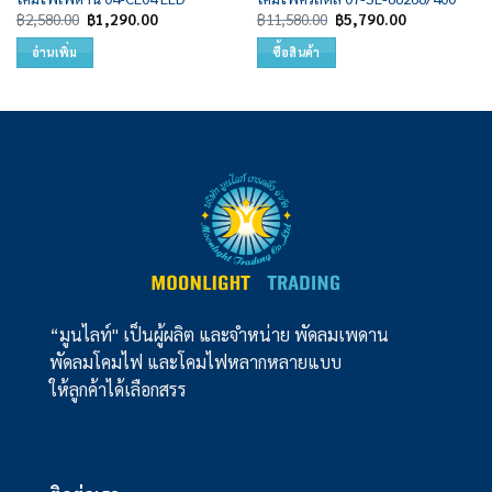
Original
Current
Original
Current
฿
2,580.00
฿
1,290.00
฿
11,580.00
฿
5,790.00
price
price
price
price
was:
is:
was:
is:
อ่านเพิ่ม
ซื้อสินค้า
฿2,580.00.
฿1,290.00.
฿11,580.00.
฿5,790.00.
“มูนไลท์" เป็นผู้ผลิต และจำหน่าย พัดลมเพดาน
พัดลมโคมไฟ และโคมไฟหลากหลายแบบ
ให้ลูกค้าได้เลือกสรร