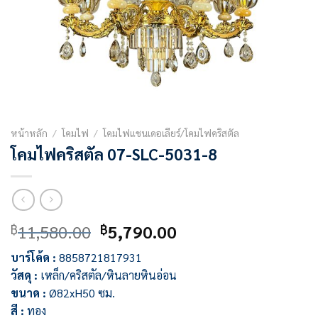
หน้าหลัก
/
โคมไฟ
/
โคมไฟแชนเดอเลียร์/โคมไฟคริสตัล
โคมไฟคริสตัล 07-SLC-5031-8
Original
Current
11,580.00
5,790.00
฿
฿
price
price
บาร์โค้ด :
8858721817931
was:
is:
วัสดุ :
เหล็ก/คริสตัล/หินลายหินอ่อน
฿11,580.00.
฿5,790.00.
ขนาด :
Ø82xH50 ซม.
สี :
ทอง