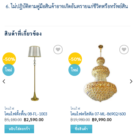
ไม่ปฎิบัติตามคู่มือสินค้าอาจเกิดอันตรายแก่ชีวิตหรือทรัพย์สิน
สินค้าที่เกี่ยวข้อง
-50%
-50%
Add to
Add to
wishlist
wishlist
ใหม่
ใหม่
โคมไฟ
โคมไฟ
โคมไฟตั้งพื้น 08-FL-1003
โคมไฟคริสตัล 07-ML-86902/600
Original
Current
Original
Current
฿
5,180.00
฿
2,590.00
฿
19,980.00
฿
9,990.00
price
price
price
price
was:
is:
was:
is:
หยิบใส่ตะกร้า
ซื้อสินค้า
฿5,180.00.
฿2,590.00.
฿19,980.00.
฿9,990.00.