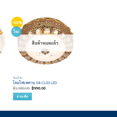
-50%
 to
Add to
list
wishlist
ใหม่
สินค้าหมดแล้ว
โคมไฟ
โคมไฟเพดาน 04-CL03 LED
Original
Current
฿
1,980.00
฿
990.00
price
price
was:
is:
อ่านเพิ่ม
฿1,980.00.
฿990.00.