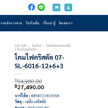
การหลังการขาย
โปรโมชั่น
เรื่องน่ารู้
ติดต่อเรา
หน้าหลัก
/
โคมไฟ
/
โคมไฟแชนเดอเลีย
ร์/โคมไฟคริสตัล
โคมไฟคริสตัล 07-
SL-6016-12+6+3
54,980.00
฿
Original
Current
27,490.00
฿
price
price
บาร์โค้ด :
8858721819058
was:
is:
วัสดุ :
เหล็ก+คริสตัล
฿54,980.00.
฿27,490.00.
ขนาด :
Ø68xH90 ซม.