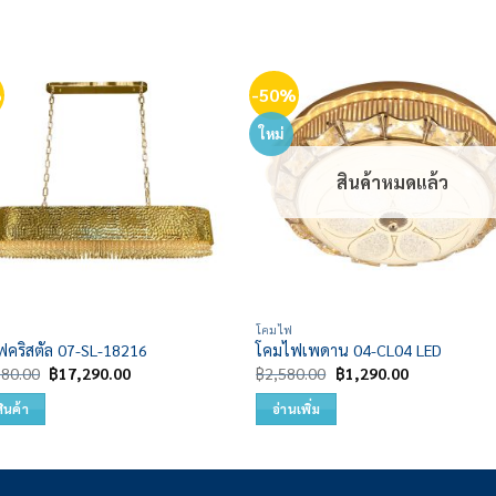
%
-50%
Add to
Add
wishlist
wish
ใหม่
สินค้าหมดแล้ว
โคมไฟ
ฟคริสตัล 07-SL-18216
โคมไฟเพดาน 04-CL04 LED
Original
Current
Original
Current
580.00
฿
17,290.00
฿
2,580.00
฿
1,290.00
price
price
price
price
was:
is:
was:
is:
สินค้า
อ่านเพิ่ม
฿34,580.00.
฿17,290.00.
฿2,580.00.
฿1,290.00.