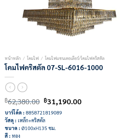
หน้าหลัก
/
โคมไฟ
/
โคมไฟแชนเดอเลียร์/โคมไฟคริสตัล
โคมไฟคริสตัล 07-SL-6016-1000
Original
Current
62,380.00
31,190.00
฿
฿
price
price
บาร์โค้ด :
8858721819089
was:
is:
วัสดุ :
เหล็ก+คริสตัล
฿62,380.00.
฿31,190.00.
ขนาด :
Ø100xH135 ซม.
สี :
ทอง