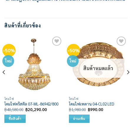
สินค้าที่เกี่ยวข้อง
-50%
-50%
Add to
Add to
wishlist
wishlist
ใหม่
ใหม่
สินค้าหมดแล้ว
โคมไฟ
โคมไฟ
โคมไฟคริสตัล 07-ML-86942/800
โคมไฟเพดาน 04-CL02 LED
Original
Current
Original
Current
฿
40,580.00
฿
20,290.00
฿
1,980.00
฿
990.00
price
price
price
price
was:
is:
was:
is:
ซื้อสินค้า
อ่านเพิ่ม
฿40,580.00.
฿20,290.00.
฿1,980.00.
฿990.00.