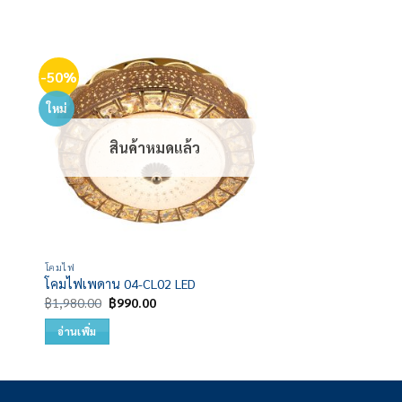
-50%
 to
Add to
list
wishlist
ใหม่
สินค้าหมดแล้ว
โคมไฟ
โคมไฟเพดาน 04-CL02 LED
Original
Current
฿
1,980.00
฿
990.00
price
price
was:
is:
อ่านเพิ่ม
฿1,980.00.
฿990.00.