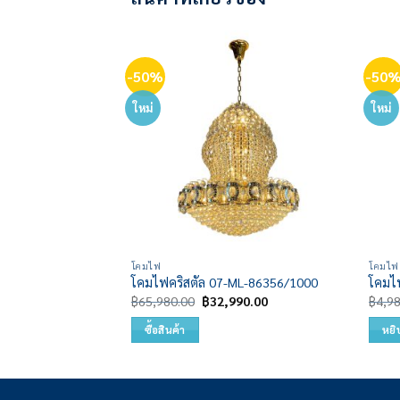
-50%
-50
Add to
Add to
wishlist
wishlist
ใหม่
ใหม่
โคมไฟ
โคมไฟ
SL-88268/400
โคมไฟคริสตัล 07-ML-86356/1000
โคมไฟ
al
Current
Original
Current
0.00
฿
65,980.00
฿
32,990.00
฿
4,9
price
price
price
is:
was:
is:
ซื้อสินค้า
หยิ
0.00.
฿5,790.00.
฿65,980.00.
฿32,990.00.