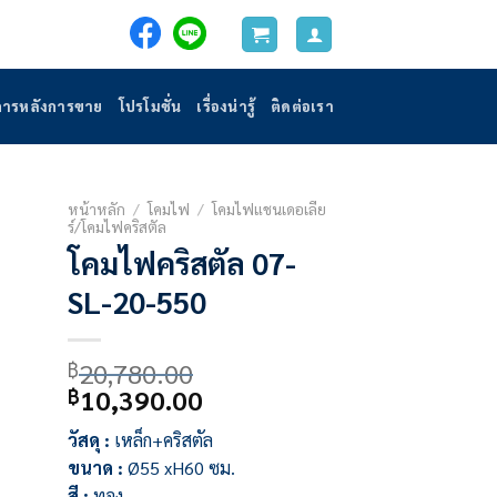
การหลังการขาย
โปรโมชั่น
เรื่องน่ารู้
ติดต่อเรา
หน้าหลัก
/
โคมไฟ
/
โคมไฟแชนเดอเลีย
ร์/โคมไฟคริสตัล
โคมไฟคริสตัล 07-
SL-20-550
20,780.00
฿
Original
Current
10,390.00
฿
price
price
วัสดุ :
เหล็ก+คริสตัล
was:
is:
ขนาด :
Ø55 xH60 ซม.
฿20,780.00.
฿10,390.00.
สี :
ทอง