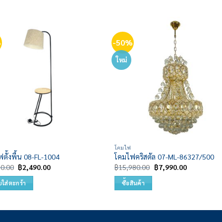
%
-50%
Add to
Add
wishlist
wish
ใหม่
โคมไฟ
ตั้งพื้น 08-FL-1004
โคมไฟคริสตัล 07-ML-86327/500
Original
Current
Original
Current
80.00
฿
2,490.00
฿
15,980.00
฿
7,990.00
price
price
price
price
was:
is:
was:
is:
บใส่ตะกร้า
ซื้อสินค้า
฿4,980.00.
฿2,490.00.
฿15,980.00.
฿7,990.00.