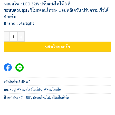
หลอดไฟ :
LED 32W ปรับแสงไฟได้ 3 สี
ระบบควบคุม :
รีโมตคอนโทรล/ แอปพลิเคชัน ปรับความเร็วได้
6 ระดับ
Brand :
Starlight
จำนวน พัดลมโคมไฟ S-49-WD ชิ้น
หยิบใส่ตะกร้า
รหัสสินค้า:
S-49-WD
หมวดหมู่:
พัดลมสไตล์โมเดิร์น
,
พัดลมโคมไฟ
ป้ายกำกับ:
40" - 50"
,
พัดลมโคมไฟ
,
สไตล์โมเดิร์น