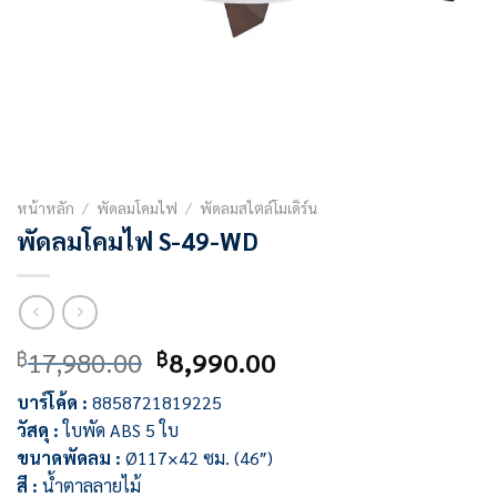
หน้าหลัก
/
พัดลมโคมไฟ
/
พัดลมสไตล์โมเดิร์น
พัดลมโคมไฟ S-49-WD
Original
Current
17,980.00
8,990.00
฿
฿
price
price
บาร์โค้ด :
8858721819225
was:
is:
วัสดุ :
ใบพัด ABS 5 ใบ
฿17,980.00.
฿8,990.00.
ขนาดพัดลม :
Ø117×42 ซม. (46″)
สี :
น้ำตาลลายไม้