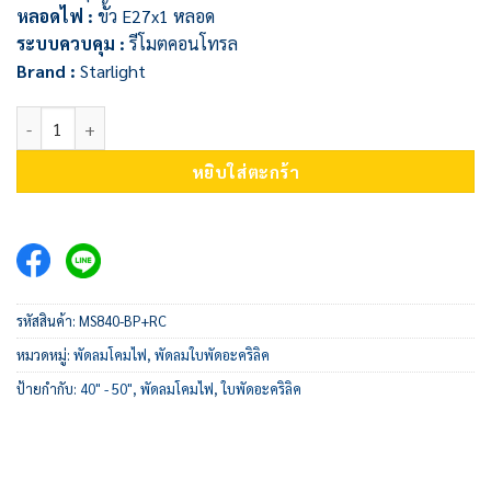
หลอดไฟ :
ขั้ว E27x1 หลอด
ระบบควบคุม :
รีโมตคอนโทรล
Brand :
Starlight
จำนวน พัดลมโคมไฟ MS840-BP+RC ชิ้น
หยิบใส่ตะกร้า
รหัสสินค้า:
MS840-BP+RC
หมวดหมู่:
พัดลมโคมไฟ
,
พัดลมใบพัดอะคริลิค
ป้ายกำกับ:
40" - 50"
,
พัดลมโคมไฟ
,
ใบพัดอะคริลิค