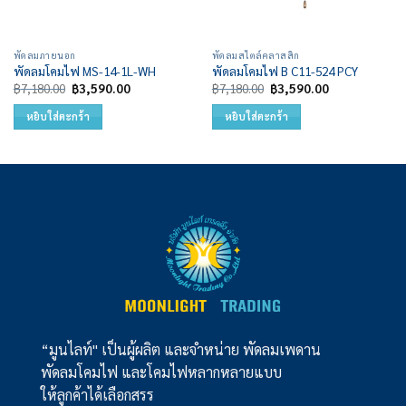
พัดลมภายนอก
พัดลมสไตล์คลาสสิก
พัดลมโคมไฟ MS-14-1L-WH
พัดลมโคมไฟ B C11-524 PCY
Original
Current
Original
Current
฿
7,180.00
฿
3,590.00
฿
7,180.00
฿
3,590.00
price
price
price
price
was:
is:
was:
is:
หยิบใส่ตะกร้า
หยิบใส่ตะกร้า
฿7,180.00.
฿3,590.00.
฿7,180.00.
฿3,590.00.
“มูนไลท์" เป็นผู้ผลิต และจำหน่าย พัดลมเพดาน
พัดลมโคมไฟ และโคมไฟหลากหลายแบบ
ให้ลูกค้าได้เลือกสรร