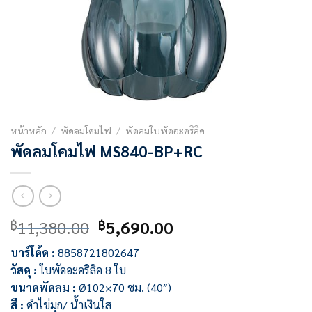
หน้าหลัก
/
พัดลมโคมไฟ
/
พัดลมใบพัดอะคริลิค
พัดลมโคมไฟ MS840-BP+RC
Original
Current
11,380.00
5,690.00
฿
฿
price
price
บาร์โค้ด :
8858721802647
was:
is:
วัสดุ :
ใบพัดอะคริลิค 8 ใบ
฿11,380.00.
฿5,690.00.
ขนาดพัดลม :
Ø102×70 ซม. (40″)
สี :
ดำไข่มุก/ น้ำเงินใส