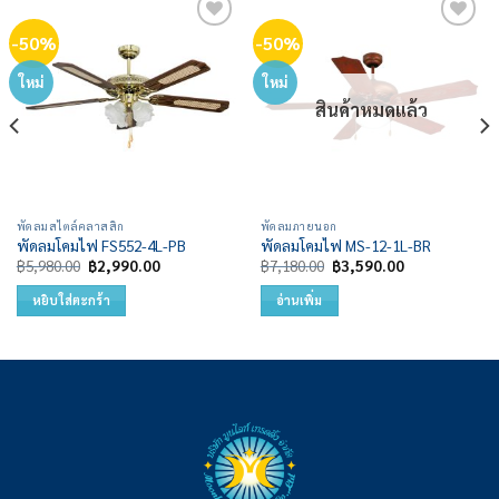
-50%
-50%
Add to
Add to
wishlist
wishlist
ใหม่
ใหม่
สินค้าหมดแล้ว
พัดลมสไตล์คลาสสิก
พัดลมภายนอก
พัดลมโคมไฟ FS552-4L-PB
พัดลมโคมไฟ MS-12-1L-BR
Original
Current
Original
Current
฿
5,980.00
฿
2,990.00
฿
7,180.00
฿
3,590.00
price
price
price
price
was:
is:
was:
is:
หยิบใส่ตะกร้า
อ่านเพิ่ม
฿5,980.00.
฿2,990.00.
฿7,180.00.
฿3,590.00.