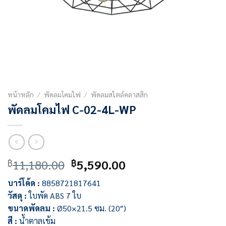
หน้าหลัก
/
พัดลมโคมไฟ
/
พัดลมสไตล์คลาสสิก
พัดลมโคมไฟ C-02-4L-WP
Original
Current
11,180.00
5,590.00
฿
฿
price
price
บาร์โค้ด :
8858721817641
was:
is:
วัสดุ :
ใบพัด ABS 7 ใบ
฿11,180.00.
฿5,590.00.
ขนาดพัดลม :
Ø50×21.5 ซม. (20″)
สี :
น้ำตาลเข้ม