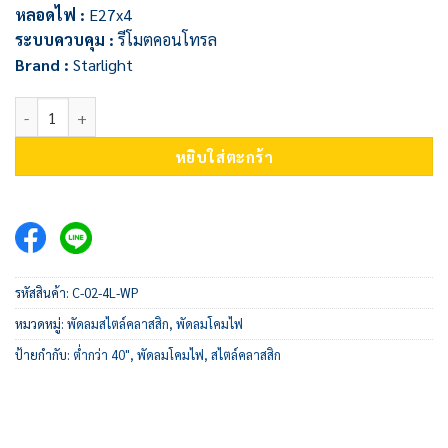
หลอดไฟ :
E27x4
ระบบควบคุม :
รีโมตคอนโทรล
Brand :
Starlight
จำนวน พัดลมโคมไฟ C-02-4L-WP ชิ้น
หยิบใส่ตะกร้า
รหัสสินค้า:
C-02-4L-WP
หมวดหมู่:
พัดลมสไตล์คลาสสิก
,
พัดลมโคมไฟ
ป้ายกำกับ:
ต่ำกว่า 40"
,
พัดลมโคมไฟ
,
สไตล์คลาสสิก