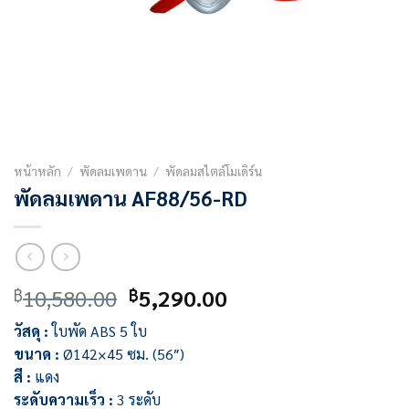
หน้าหลัก
/
พัดลมเพดาน
/
พัดลมสไตล์โมเดิร์น
พัดลมเพดาน AF88/56-RD
Original
Current
10,580.00
5,290.00
฿
฿
price
price
วัสดุ :
ใบพัด ABS 5 ใบ
was:
is:
ขนาด :
Ø142×45 ซม. (56″)
฿10,580.00.
฿5,290.00.
สี :
แดง
ระดับความเร็ว :
3 ระดับ