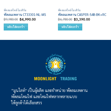
พัดลมสไตล์โมเดิร์น
พัดลมสไตล์โมเดิร์น
พัดลมเพดาน CT33301-NL-MS
พัดลมเพดาน CASPER-548-BK+RC
Original
Current
Original
Current
฿
9,980.00
฿
4,990.00
฿
6,780.00
฿
3,390.00
price
price
price
price
was:
is:
was:
is:
หยิบใส่ตะกร้า
หยิบใส่ตะกร้า
฿9,980.00.
฿4,990.00.
฿6,780.00.
฿3,390.00.
“มูนไลท์" เป็นผู้ผลิต และจำหน่าย พัดลมเพดาน
พัดลมโคมไฟ และโคมไฟหลากหลายแบบ
ให้ลูกค้าได้เลือกสรร