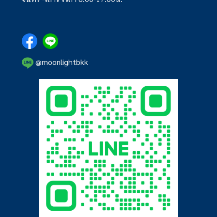
@moonlightbkk