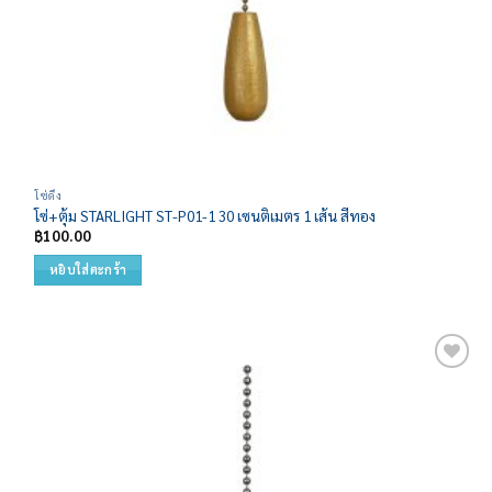
โซ่ดึง
โซ่+ตุ้ม STARLIGHT ST-P01-1 30 เซนติเมตร 1 เส้น สีทอง
฿
100.00
หยิบใส่ตะกร้า
Add to
wishlist