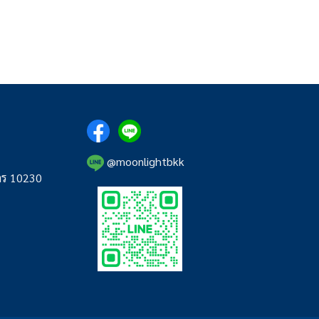
@moonlightbkk
คร 10230